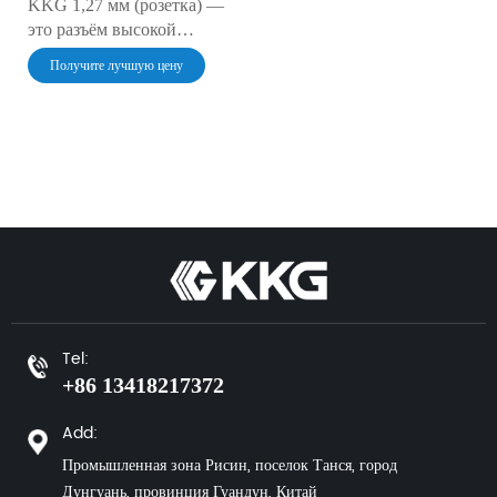
KKG 1,27 мм (розетка) —
это разъём высокой
плотности,
Получите лучшую цену
предназначенный для
межплатных соединений в
компактных электронных
системах. Шаг контактов
1,27 мм и двухрядная
компоновка обеспечивают
надёжное, компактное
соединение для передачи
сигналов и питания в
современных цифровых и
аналоговых схемах.
Tel:
+86 13418217372
Add:
Промышленная зона Рисин, поселок Танся, город
Дунгуань, провинция Гуандун, Китай