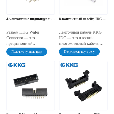
4-контактные индивидуальные разъемы для пластин
8-контактный шлейф IDC 1,25 мм
Разъём KKG Wafer
Ленточный кабель KKG
Connector — это
IDC — это плоский
прецизионный
многожильный кабель,
межкомпонентный
предназначенный для
Получите лучшую цену
Получите лучшую цену
соединитель,
быстрого соединения без
предназначенный для
пайки с помощью разъёмов
электрического соединения
со смещением изоляции.
корпусов на уровне
Он идеально подходит для
пластин и печатных плат в
объединительных плат
высокоплотных
компьютеров и цифровых
приложениях. Он идеально
схем, обеспечивая
подходит для мобильных
эффективное и
устройств, автомобильной
организованное решение
электроники и
для электропроводки с
промышленных систем
высокой плотностью