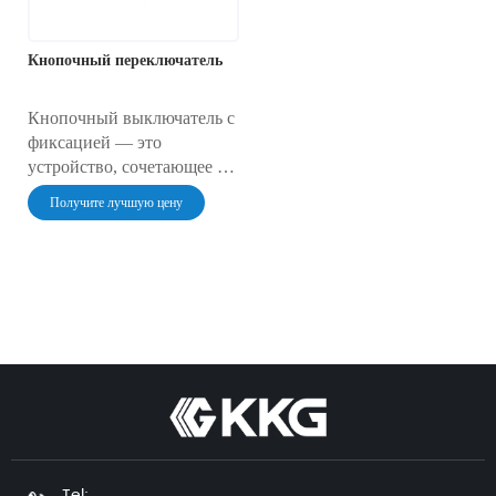
Кнопочный переключатель
Кнопочный выключатель с
фиксацией — это
устройство, сочетающее в
себе функциональность
Получите лучшую цену
обычного кнопочного
выключателя с
дополнительными
функциями безопасности.
При нажатии на кнопку
она не только активирует
действие, но и остаётся
нажатой до тех пор, пока
вы её вручную не
отпустите, предотвращая
тем самым случайное
срабатывание. Эта
Tel: