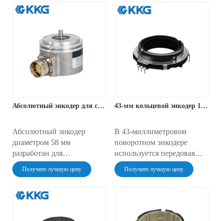
водонепроницаемых
диапазон входного
средах и идеально
напряжения 5–30 В и
подходит для электронных
степень защиты IP67,
устройств и
разработаны для
промышленных систем
серводвигателей, станков с
управления, требующих
ЧПУ и высокоточных
надежной точности в
промышленных систем
суровых условиях.
автоматизации.
Абсолютный энкодер для сварочного робота-манипулятора
43-мм кольцевой энкодер 120°
Абсолютный энкодер
В 43-миллиметровом
диаметром 58 мм
поворотном энкодере
разработан для
используется передовая
высокоточных измерений,
фотоэлектрическая или
Получите лучшую цену
Получите лучшую цену
обеспечивая до 16 384
магнитно-индукционная
оборотов с
технология для получения
исключительной
высокоточного выходного
точностью. Благодаря
сигнала вращения. Этот
технологии магнитной
энкодер, разработанный