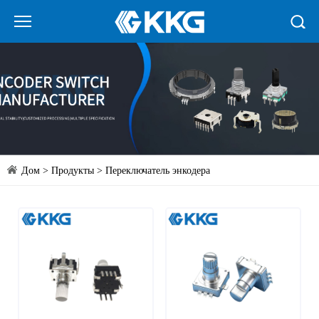
Дом
>
Продукты
>
Переключатель энкодера