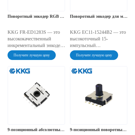
Поворотный энкодер RGB с кнопочным переключателем
Поворотный энкодер для механических клавиатур
KKG FR-ED1283S — это
KKG EC11-15244B2 — это
высококачественный
высокоточный 15-
инкрементальный энкодер
импульсный
с полной RGB-подсветкой
инкрементальный
Получите лучшую цену
Получите лучшую цену
и встроенным кнопочным
поворотный энкодер для
переключателем. Этот
использования с
поворотный энкодер для
клавиатурами. Он имеет
клавиатур имеет 24
прочный металлический
положения и 12 импульсов
вал со встроенной
на оборот для точного
кнопочной кнопкой. Этот
управления, а адресуемый
5-контактный компонент
RGB-светодиод
для монтажа в отверстия
обеспечивает
предназначен для точного
динамическую визуальную
цифрового управления и
обратную связь для любого
навигации по меню в
9-позиционный абсолютный поворотный энкодер-переключатель
9-позиционный поворотный переключатель SMD | TM-1901AS
приложения.
широком спектре