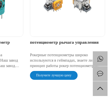
ометр
потенциометр рычага управления
на
Рокерные потенциометры широко
 Наш завод
используются в геймпадах, знаете ли вы
аш завод
принцип работы рокер потенциометров?
о
Как оценить ролкерный потенциометр с
Получите лучшую цену
или без переключателя? Это дуплекс? Это
экологически чисто? Сегодня компания
KKG Electronics расскажет вам о принципе
и структуре качкового потенциометра.