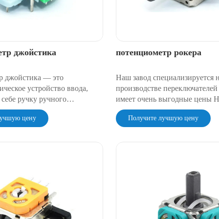
тр джойстика
потенциометр рокера
р джойстика — это
Наш завод специализируется 
ическое устройство ввода,
производстве переключателей
 себе ручку ручного
имеет очень выгодные цены Н
 один или несколько
имеет очень надежное качеств
лучшую цену
Получите лучшую цену
ров. При перемещении
 центрального положения он
ащает вал потенциометра.