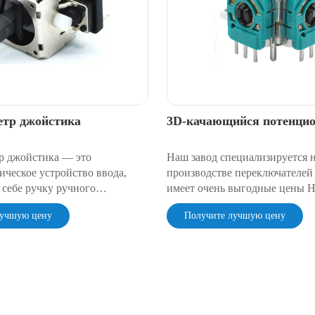
тр джойстика
3D-качающийся потенци
р джойстика — это
Наш завод специализируется 
ическое устройство ввода,
производстве переключателей
 себе ручку ручного
имеет очень выгодные цены Н
 один или несколько
имеет очень надежное качеств
лучшую цену
Получите лучшую цену
езисторов (потенциометров).
 в различных направлениях
регулирует потенциометры,
опорциональные аналоговые
яжения.