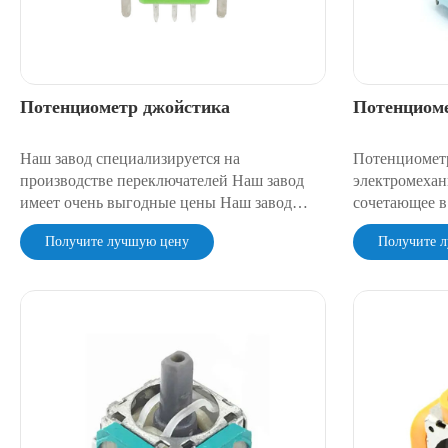
Потенциометр джойстика
Потенциоме
Наш завод специализируется на
Потенциомет
производстве переключателей Наш завод
электромехан
имеет очень выгодные цены Наш завод
сочетающее в
имеет очень надежное качество
управления и
Получите лучшую цену
Получите 
потенциомет
джойстика из
физически вр