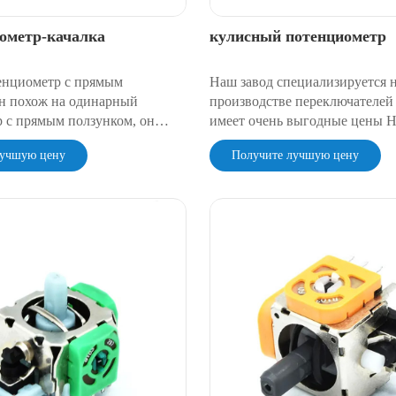
ометр-качалка
кулисный потенциометр
енциометр с прямым
Наш завод специализируется 
н похож на одинарный
производстве переключателей
 с прямым ползунком, он
имеет очень выгодные цены Н
вух отдельных потенциометров
имеет очень надежное качеств
лучшую цену
Получите лучшую цену
ой, управляющей
 двух отдельных
ов, каждый из которых имеет