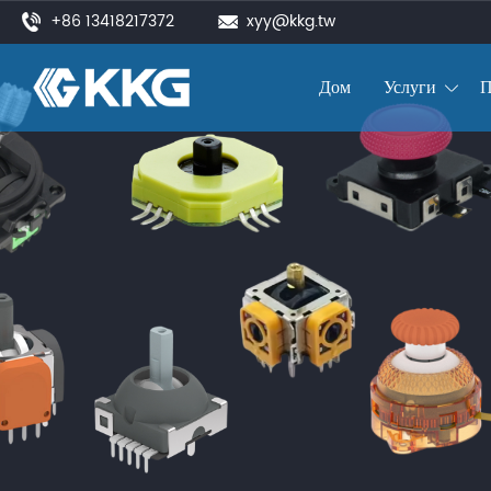
+86 13418217372
xyy@kkg.tw
Дом
Услуги
П