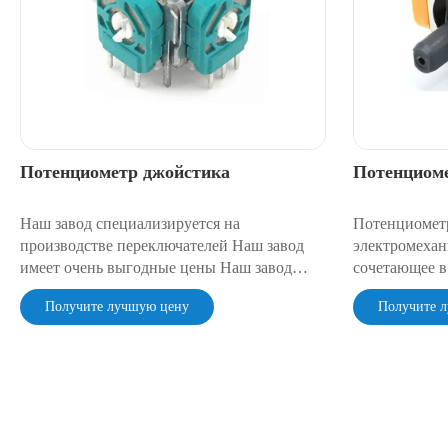
Потенциометр джойстика
Потенциоме
Наш завод специализируется на
Потенциомет
производстве переключателей Наш завод
электромехан
имеет очень выгодные цены Наш завод
сочетающее в
имеет очень надежное качество
управления и
Получите лучшую цену
Получите 
переменных р
Наклон ручки
механически 
формируя пр
сигналы напр