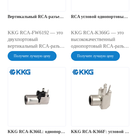
Вертикальный RCA-разъем с двумя отверстиями для стереозвука
RCA угловой однопортовый RCA-разъем
KKG RCA-FW6192 — это
KKG RCA-K366G — это
двухпортовый
высококачественный
вертикальный RCA-разъем
однопортовый RCA-разъем
типа «мама»,
типа «мама»,
Получите лучшую цену
Получите лучшую цену
предназначенный для
предназначенный для
стереофонических
надежной установки на
аудиоприложений с
печатные платы. Этот
высокой плотностью
компонент отличается
подключения. Этот
компактной угловой
компонент для монтажа в
ориентацией, прочной
отверстия имеет цветовую
конструкцией для монтажа
маркировку (красный и
в отверстия и изолятором
белый) для четкой
зеленого цвета для легкой
идентификации каналов и
идентификации сигнала.
обеспечивает надежное и
KKG RCA-K366L: однопортовый сквозной разъем RCA
KKG RCA-K366F: угловой однопортовый разъем RCA
компактное соединение с