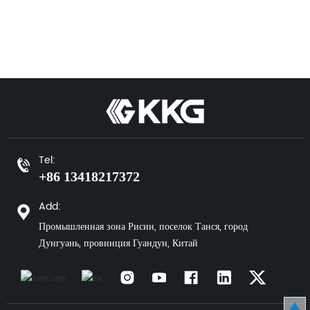
аудио- и видеосигналов.
аудио- и видеосигналов.
Благодаря
Он оснащён тремя
минималистичному
различными разъёмами:
дизайну этот разъём
красным для правого
идеально подходит для
аудиоканала, белым для
устройств, где важны
левого аудиоканала и
компактность и
жёлтым для композитного
эффективность
видеосигнала. Благодаря
подключения. Он широко
прочной конструкции и
используется в
превосходному качеству
аудиосистемах, игровых
сигнала он идеально
Tel:
консолях и портативной
подходит для домашних
+86 13418217372
электронике, обеспечивая
развлечений и
стабильную передачу
профессиональных аудио-
Add:
сигнала.
и видеосистем.
Промышленная зона Рисин, поселок Танся, город
Дунгуань, провинция Гуандун, Китай