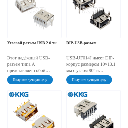
USB типа A, он
разобранном виде, что
поставляется в
делает его идеальным
разобранном виде для
решением для сборки или
удобства пайки и
ремонта кабелей USB 2.0.
подключения проводов.
Его прочная конструкция
Этот 4-контактный разъём
обеспечивает надёжное и
USB типа A — надёжное
долговечное соединение
Угловой разъем USB 2.0 типа A (гнездо) — USB-UF003F
DIP-USB-разъем
решение для любых
для широкого спектра
нестандартных
электронных устройств.
приложений USB 2.0,
Этот надёжный USB-
USB-UF014J имеет DIP-
гарантируя целостность
разъём типа A
корпус размером 10×13,1
данных и питания.
представляет собой
мм с углом 90° и
угловой разъём USB-A
возможностью пайки
Получите лучшую цену
Получите лучшую цену
типа "мама" для монтажа
волной припоя,
на печатную плату. Порт
оптимизированный для
USB-UF003F типа A имеет
систем USB 2.0 с
сквозное крепление для
ограниченным
максимальной надёжности,
пространством.
обеспечивая стандартный
Обеспечивает передачу
интерфейс для передачи
данных со скоростью 480
данных и питания. Он
Мбит/с в автомобильных