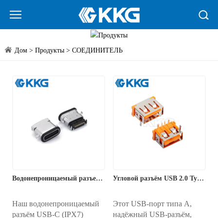
Дом
>
Продукты
>
СОЕДИНИТЕЛЬ
Водонепроницаемый разъем USB 3.1 Type-C — крепление посередине, класс защиты IPX7
Угловой разъём USB 2.0 Type-A — сквозное отверстие — USB-UG042J
Наш водонепроницаемый
Этот USB-порт типа A,
разъём USB-C (IPX7)
надёжный USB-разъём,