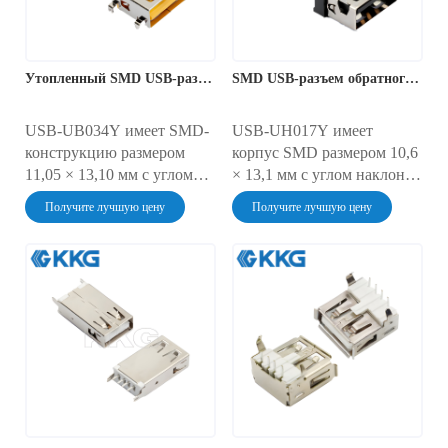
является неотъемлемой
ЭБУ, модулях ПЛК и
частью любого устройства,
шлюзах Интернета вещей.
требующего подключения
Никелированные контакты
Утопленный SMD USB-разъем
SMD USB-разъем обратного монтажа
периферийных устройств,
выдерживают вибрацию
и отличается высокой
12G (от -40°C до 105°C) и
надёжностью.
обладают степенью защиты
USB-UB034Y имеет SMD-
USB-UH017Y имеет
от пыли и влаги IP52.
конструкцию размером
корпус SMD размером 10,6
11,05 × 13,10 мм с углом
× 13,1 мм с углом наклона
наклона 90° и
90° и возможностью пайки
Получите лучшую цену
Получите лучшую цену
возможностью пайки
оплавлением.
оплавлением.
Оптимизированный для
Разработанный для
компактных устройств
компактных систем USB
USB 2.0, он обеспечивает
2.0, он имеет профиль
передачу данных со
печатной платы 2,0 мм для
скоростью 480 Мбит/с в
автомобильных HUD,
автомобильных
контроллеров дронов и
проекционных дисплеях,
концентраторов для умного
умных очках и шлюзах
дома. Контакты из золота и
Интернета вещей.
никеля выдерживают более
Никелевые барьеры