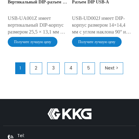
Вертикальный DIP-разъем USB-A
Разъем DIP USB-A
15 000 циклов (от -40°C до
предотвращают затекание
105°C) и имеют класс
припоя, обеспечивая более
защиты от брызг IP53.
10 000 циклов при
USB-UA001Z имеет
USB-UD002J имеет DIP-
температуре от -40 до 85
вертикальный DIP-корпус
корпус размером 14×14,4
°C.
размером 25,5 × 13,1 мм с
мм с углом наклона 90° и
углом обзора 180° и
возможностью пайки
Получите лучшую цену
Получите лучшую цену
возможностью пайки
волной припоя,
волной тока,
обеспечивая скорость
разработанный для
передачи данных USB 2.0
сильноточных (2,5 А)
до 480 Мбит/с в суровых
1
2
3
4
5
Next >
приложений USB 2.0.
условиях. Разработанный
Идеально подходит для
для автомобильных ЭБУ,
шкафов управления ПЛК,
панелей ЧПУ и
интерфейсов зарядки
интеллектуальных
электромобилей и
счётчиков, он имеет
медицинских модулей
никелированные контакты,
питания. Удлинённый
выдерживающие более 10
корпус позволяет крепить
000 циклов соединения (от
несколько кабелей и
-40°C до 105°C) и
обладает степенью защиты
обладающий степенью
Tel: