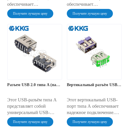
обеспечивает
обеспечивает
превосходную передачу
универсальное
Получите лучшую цену
Получите лучшую цену
данных и электропитание
подключение. USB-UG042J
устройств в сложных
— это угловой USB-разъём
условиях. Этот 24-
типа A сквозного монтажа,
контактный разъём Type-C
предназначенный для
средней установки
надёжной передачи данных
поддерживает скорости
и питания. Благодаря
USB 3.1 и максимальный
ресурсу в 1500 циклов и
ток 5 А. Его прочная и
совместимости с USB 2.0,
компактная конструкция
он обеспечивает надёжную
размером 12,15 x 9,25 мм
работу в надёжной
разработана для надёжного
конструкции для монтажа
Разъем USB 2.0 типа A (папа) — USB-UG025Z
Вертикальный разъём USB 2.0 типа A для монтажа на печатную плату в сквозные отверстия
использования как в
на печатную плату.
промышленной, так и в
бытовой электронике.
Этот USB-разъём типа A
Этот вертикальный USB-
представляет собой
порт типа A обеспечивает
универсальный USB-
надежное подключение.
разъём типа A. USB-
Высококачественный USB-
Получите лучшую цену
Получите лучшую цену
UG025Z — это компонент
разъем типа A, USB-