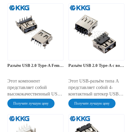
USB-порта типа A с
UD029J, представляет
паяным соединением,
собой сквозной USB-
предназначенный для
разъем типа A, идеально
создания индивидуальных
подходящий для
кабелей и ремонта.
проектирования печатных
Совместимый со
плат с вертикальным
стандартом USB 2.0, он
расположением выводов.
имеет 4-контактный разъем
Он поддерживает
для надёжной передачи
стандарты USB 2.0 для
данных и питания и
надежной передачи данных
Разъём USB 2.0 Type-A Female 丨USB-UB027Z
Разъём USB 2.0 Type-A с возможностью пайки (папа) — USB-UD005J-2
рассчитан на 1500 циклов
и питания и рассчитан на
перезарядки.
длительный срок службы
— 1500 циклов.
Этот компонент
Этот USB-разъём типа A
представляет собой
представляет собой 4-
высококачественный USB-
контактный штекер USB-
разъём типа A (гнездо),
типа A для пайки и
Получите лучшую цену
Получите лучшую цену
предназначенный для
подходит для
сборки или ремонта
индивидуальных сборок.
кабелей. Будучи
Этот компонент USB-типа
универсальным разъёмом
A поставляется в