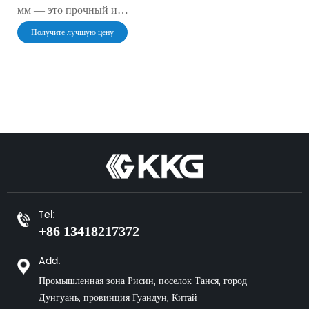
мм — это прочный и
универсальный кабель,
Получите лучшую цену
предназначенный для
стабильного питания
электронных устройств
постоянным током.
Благодаря увеличенному
диаметру контактов он
идеально подходит для
питания
высокопроизводительного
оборудования и
промышленных устройств.
Tel:
+86 13418217372
Add:
Промышленная зона Рисин, поселок Танся, город
Дунгуань, провинция Гуандун, Китай