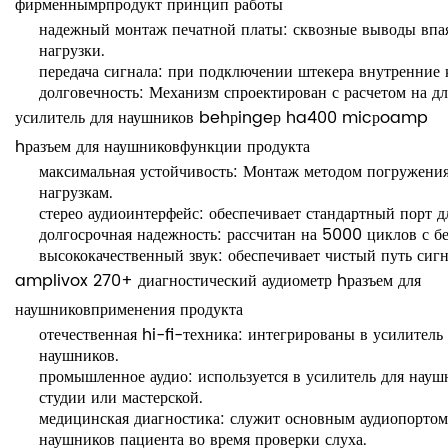
фирменным
р
продукт
принцип работы
надежный монтаж печатной платы:
сквозные выводы впая
нагрузки.
передача сигнала:
при подключении штекера внутренние ко
долговечность:
Механизм спроектирован с расчетом на дл
усилитель для наушников behрingeр ha400 micрoamp
h
разъем для наушников
функции продукта
максимальная устойчивость:
Монтаж методом погружения о
нагрузкам.
стерео аудиоинтерфейс:
обеспечивает стандартный порт 
долгосрочная надежность:
рассчитан на 5000 циклов с б
высококачественный звук:
обеспечивает чистый путь сигн
amplivox 270+ диагностический аудиометр h
разъем для
наушников
применения продукта
отечественная hi-fi-техника:
интегрированы в
усилитель
наушников.
промышленное аудио:
используется в
усилитель для на
студии или мастерской.
медицинская диагностика:
служит основным аудиопорто
наушников пациента во время проверки слуха.